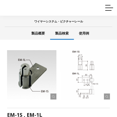
ホームインテリア
ワイヤーレール
Q&A
カタログ
製品一覧
ワイヤー製品一覧
使用例
許容荷重に
ついて
ワイヤーシステム・ピクチャーレール
産業用ワイヤー
グリッパー
使用例
製品概要
製品検索
使用例
技術
サポート
目的別一覧
製品の安全と品質について
シーン別一覧
取扱方法・注意事項
グリップの使い方
図面ダウンロード
EM-1S , EM-1L