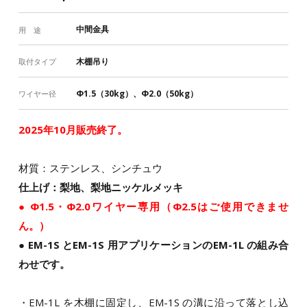
中間金具
用 途
木棚吊り
取付タイプ
Φ1.5（30kg）、Φ2.0（50kg）
ワイヤー径
2025年10月販売終了。
材質：ステンレス、シンチュウ
仕上げ：梨地、梨地ニッケルメッキ
● Φ1.5・Φ2.0ワイヤー専用（Φ2.5はご使用できませ
ん。）
● EM-1S とEM-1S 用アプリケーションのEM-1L の組み合
わせです。
・EM-1L を木棚に固定し、EM-1S の溝に沿って落とし込