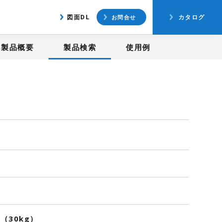
アクセス
図面ダウンロード
図面DL
カタログ
お問合せ
製品概要
製品検索
使用例
5（30kg）