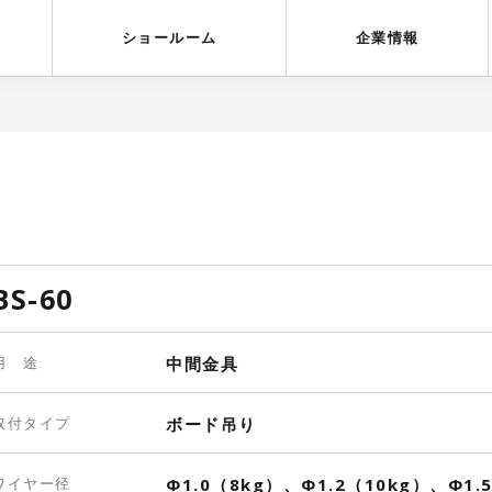
受賞歴
採用情報
ショールーム
企業情報
BS-60
用 途
中間金具
取付タイプ
ボード吊り
ワイヤー径
Φ1.0（8kg）、Φ1.2（10kg）、Φ1.