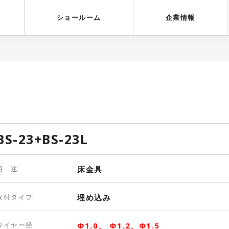
受賞歴
採用情報
ショールーム
企業情報
BS-23+BS-23L
用 途
床金具
取付タイプ
埋め込み
ワイヤー径
Φ1.0、 Φ1.2、Φ1.5