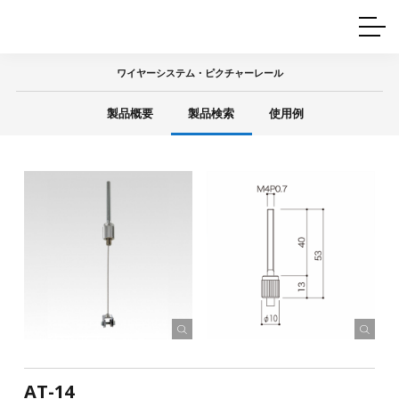
ホームインテリア
ワイヤーレール
Q&A
カタログ
製品一覧
ワイヤー製品一覧
使用例
許容荷重に
ついて
ワイヤーシステム・ピクチャーレール
産業用ワイヤー
グリッパー
使用例
製品概要
製品検索
使用例
技術
サポート
目的別一覧
製品の安全と品質について
シーン別一覧
取扱方法・注意事項
グリップの使い方
図面ダウンロード
AT-14