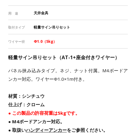
天井金具
用 途
軽量サイン吊りセット
取付タイプ
Φ1.0（5kg）
ワイヤー径
軽量サイン吊りセット（AT-1+座金付きワイヤー）
パネル挟み込みタイプ。ネジ、ナット付属。M4ボードア
ンカー対応。ワイヤーΦ1.0×1m付き。
材質：シンチュウ
仕上げ：クローム
● この製品の許容荷重は5kgです。
● M4ボードアンカー対応。
● 取扱い
ハンディーアンカー
をご参照ください。