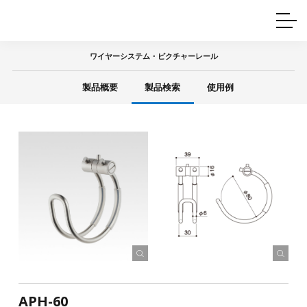
ホームインテリア
ワイヤーレール
Q&A
カタログ
製品一覧
ワイヤー製品一覧
使用例
許容荷重に
ついて
ワイヤーシステム・ピクチャーレール
産業用ワイヤー
グリッパー
使用例
製品概要
製品検索
使用例
技術
サポート
目的別一覧
製品の安全と品質について
シーン別一覧
取扱方法・注意事項
グリップの使い方
図面ダウンロード
APH-60