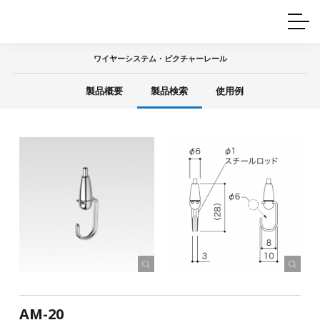
ホームインテリア
ワイヤーレール
Q&A
カタログ
製品一覧
ワイヤー製品一覧
使用例
許容荷重に
ついて
ワイヤーシステム・ピクチャーレール
産業用ワイヤー
グリッパー
使用例
製品概要
製品検索
使用例
技術
サポート
目的別一覧
製品の安全と品質について
シーン別一覧
取扱方法・注意事項
グリップの使い方
図面ダウンロード
AM-20