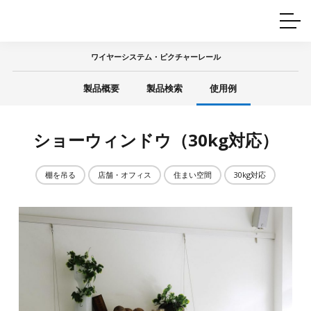
ホームインテリア
ワイヤーレール
Q&A
カタログ
製品一覧
ワイヤー製品一覧
使用例
許容荷重に
ついて
ワイヤーシステム・ピクチャーレール
産業用ワイヤー
グリッパー
使用例
製品概要
製品検索
使用例
技術
サポート
目的別一覧
製品の安全と品質について
シーン別一覧
取扱方法・注意事項
ショーウィンドウ（30kg対応）
グリップの使い方
図面ダウンロード
棚を吊る
店舗・オフィス
住まい空間
30kg対応