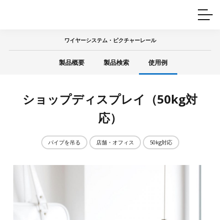
ホームインテリア
ワイヤーレール
Q&A
カタログ
製品一覧
ワイヤー製品一覧
使用例
許容荷重に
ついて
ワイヤーシステム・ピクチャーレール
産業用ワイヤー
グリッパー
使用例
製品概要
製品検索
使用例
技術
サポート
目的別一覧
製品の安全と品質について
シーン別一覧
取扱方法・注意事項
ショップディスプレイ（50kg対
グリップの使い方
図面ダウンロード
応）
パイプを吊る
店舗・オフィス
50kg対応