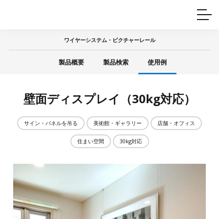
ホームインテリア
ワイヤーレール
Q&A
カタログ
製品一覧
ワイヤー製品一覧
使用例
許容荷重に
ついて
ワイヤーシステム・ピクチャーレール
産業用ワイヤー
グリッパー
使用例
製品概要
製品検索
使用例
技術
サポート
目的別一覧
製品の安全と品質について
シーン別一覧
取扱方法・注意事項
壁面ディスプレイ（30kg対応）
グリップの使い方
図面ダウンロード
サイン・パネルを吊る
美術館・ギャラリー
店舗・オフィス
住まい空間
30kg対応