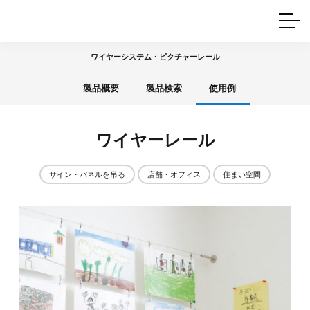
ホームインテリア
ワイヤーレール
Q&A
カタログ
製品一覧
ワイヤー製品一覧
使用例
許容荷重に
ついて
ワイヤーシステム・ピクチャーレール
産業用ワイヤー
グリッパー
使用例
製品概要
製品検索
使用例
技術
サポート
目的別一覧
製品の安全と品質について
シーン別一覧
取扱方法・注意事項
ワイヤーレール
グリップの使い方
図面ダウンロード
サイン・パネルを吊る
店舗・オフィス
住まい空間