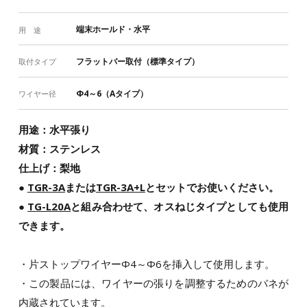
端末ホールド・水平
用 途
フラットバー取付（標準タイプ）
取付タイプ
Φ4～6（Aタイプ）
ワイヤー径
用途：水平張り
材質：ステンレス
仕上げ：梨地
●
TGR-3A
または
TGR-3A+L
とセットでお使いください。
●
TG-L20A
と組み合わせて、オスねじタイプとしても使用
できます。
・片ストップワイヤーΦ4～Φ6を挿入して使用します。
・この製品には、ワイヤーの張りを調整するためのバネが
内蔵されています。