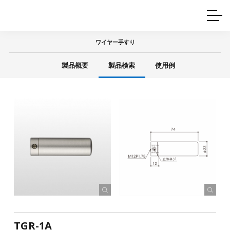
ホームインテリア
ワイヤーレール
Q&A
カタログ
製品一覧
ワイヤー製品一覧
使用例
許容荷重に
ついて
ワイヤー手すり
産業用ワイヤー
グリッパー
使用例
製品概要
製品検索
使用例
技術
サポート
目的別一覧
製品の安全と品質について
シーン別一覧
取扱方法・注意事項
グリップの使い方
図面ダウンロード
TGR-1A