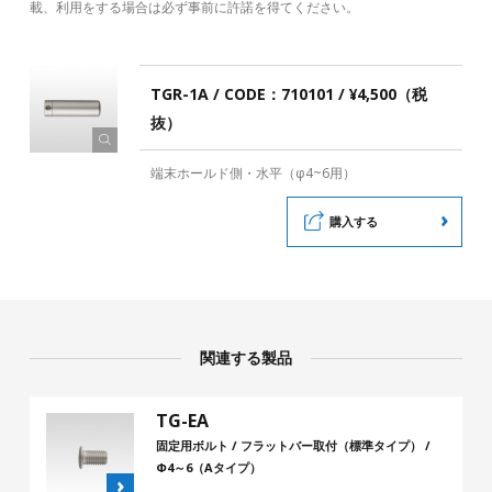
載、利用をする場合は必ず事前に許諾を得てください。
TGR-1A / CODE：710101 / ¥4,500（税
抜）
端末ホールド側・水平（φ4~6用）
購入する
関連する製品
TG-EA
固定用ボルト / フラットバー取付（標準タイプ） /
Φ4～6（Aタイプ）