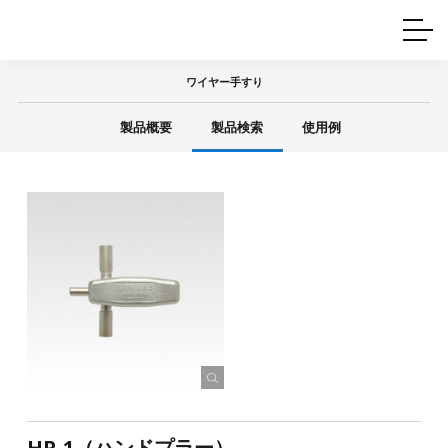
ホームインテリア
ワイヤーレール
Q&A
カタログ
製品一覧
ワイヤー製品一覧
使用例
許容荷重に
ついて
ワイヤー手すり
産業用ワイヤー
グリッパー
使用例
製品概要
製品検索
使用例
技術
サポート
目的別一覧
製品の安全と品質について
シーン別一覧
取扱方法・注意事項
グリップの使い方
図面ダウンロード
HP-1（ハンドプラー）