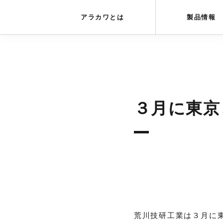
アラカワグリップ
とは
会社概要
アラカワとは
製品情報
３月に東京
荒川技研工業は３月に東京