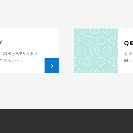
グ
Q
ご請求とWEBカタロ
お客
こちらから。
問い