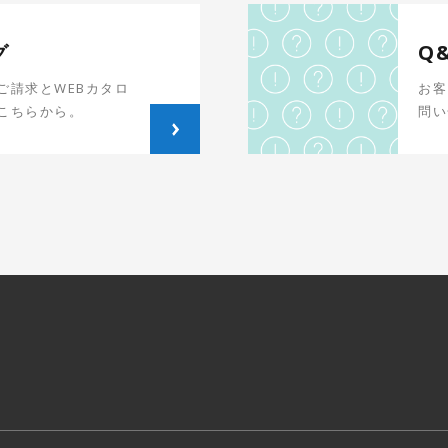
グ
Q
ご請求とWEBカタロ
お客
こちらから。
問い