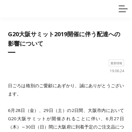
ホームインテリア
ワイヤーレール
Q&A
カタログ
製品一覧
ワイヤー製品一覧
使用例
許容荷重に
ついて
産業用ワイヤー
グリッパー
G20大阪サミット2019開催に伴う配達への
使用例
技術
サポート
目的別一覧
影響について
製品の安全と品質について
シーン別一覧
取扱方法・注意事項
グリップの使い方
最新情報
図面ダウンロード
19.06.24
日ごろは格別のご愛顧にあずかり、誠にありがとうござい
ます。
6月28日（金）、29日（土）の2日間、大阪市内において
G20大阪サミットが開催されることに伴い、6月27日
（木）～30日（日）間に大阪府に到着予定のご注文品につ