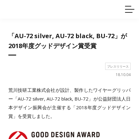
ホームインテリア
ワイヤーレール
Q&A
カタログ
製品一覧
ワイヤー製品一覧
使用例
許容荷重に
ついて
産業用ワイヤー
グリッパー
「AU-72 silver, AU-72 black, BU-72」が
使用例
技術
サポート
目的別一覧
2018年度グッドデザイン賞受賞
製品の安全と品質について
シーン別一覧
取扱方法・注意事項
グリップの使い方
プレスリリース
図面ダウンロード
18.10.04
荒川技研工業株式会社が設計、製作したワイヤーグリッパ
ー「AU-72 silver, AU-72 black, BU-72」が公益財団法人日
本デザイン振興会が主催する「2018年度グッドデザイン
賞」を受賞しました。