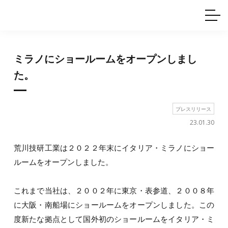
ホームインテリア
ワイヤーレール
Q&A
カタログ
製品一覧
ワイヤー製品一覧
使用例
許容荷重に
ついて
産業用ワイヤー
グリッパー
ミラノにショールームをオープンしまし
使用例
技術
サポート
目的別一覧
た。
製品の安全と品質について
シーン別一覧
取扱方法・注意事項
グリップの使い方
プレスリリース
図面ダウンロード
23.01.30
荒川技研工業は２０２２年末にイタリア・ミラノにショー
ルームをオープンしました。
これまで当社は、２００２年に東京・表参道、２００８年
に大阪・南船場にショールームをオープンしました。この
度新たな拠点として国外初のショールームをイタリア・ミ