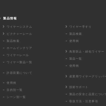
製品情報
ワイヤーシステム
ワイヤー手すり
ピクチャーレール
製品検索
製品検索
使用例
ホームインテリア
鳥害防止・
緑化ワイヤー
ワイヤーレール
製品一覧
ワイヤー製品一覧
使用例
許容荷重に
ついて
産業用ワイヤー
グリッパ
使用例
技術サポート
目的別一覧
製品の安全と品質につい
シーン別一覧
取扱方法・注意事項