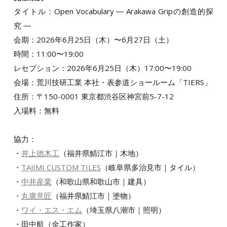
タイトル：Open Vocabulary ― Arakawa Gripの創造的探
究 ―
会期：2026年6月25日（木）〜6月27日（土）
時間：11:00〜19:00
レセプション：2026年6月25日（木）17:00〜19:00
会場：荒川技研工業 本社・表参道ショールーム「TIERS」
住所：〒150-0001 東京都渋谷区神宮前5-7-12
入場料：無料
協力：
・
井上徳木工
（福井県鯖江市｜木地）
・
TAJIMI CUSTOM TILES
（岐阜県多治見市｜タイル）
・
中井産業
（和歌山県和歌山市｜建具）
・
丸廣意匠
（福井県鯖江市｜塗物）
・
ワイ・エス・エム
（埼玉県八潮市｜照明）
・田中航（金工作家）