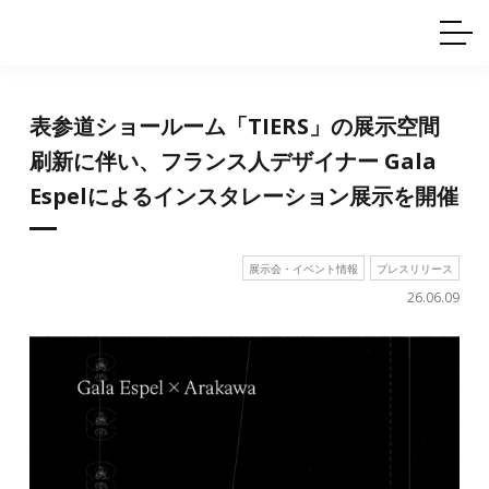
ホームインテリア
ワイヤーレール
Q&A
カタログ
製品一覧
ワイヤー製品一覧
使用例
許容荷重に
ついて
産業用ワイヤー
グリッパー
表参道ショールーム「TIERS」の展示空間
使用例
技術
サポート
目的別一覧
刷新に伴い、フランス人デザイナー Gala
製品の安全と品質について
シーン別一覧
Espelによるインスタレーション展示を開催
取扱方法・注意事項
グリップの使い方
図面ダウンロード
展示会・イベント情報
プレスリリース
26.06.09