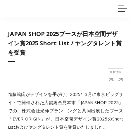
ホームインテリア
ワイヤーレール
Q&A
カタログ
製品一覧
ワイヤー製品一覧
使用例
許容荷重に
ついて
産業用ワイヤー
グリッパー
JAPAN SHOP 2025ブースが日本空間デザ
使用例
技術
サポート
目的別一覧
イン賞2025 Short List / ヤングタレント賞
製品の安全と品質について
シーン別一覧
を受賞
取扱方法・注意事項
グリップの使い方
図面ダウンロード
最新情報
25.11.25
進藤篤氏がデザインを手がけ、2025年3月に東京ビッグサ
イトで開催された店舗総合見本市「JAPAN SHOP 2025」
での、株式会社光伸プランニングと共同出展したブース
「EVER ORIGIN」が、日本空間デザイン賞2025のShort
Listおよびヤングタレント賞を受賞いたしました。