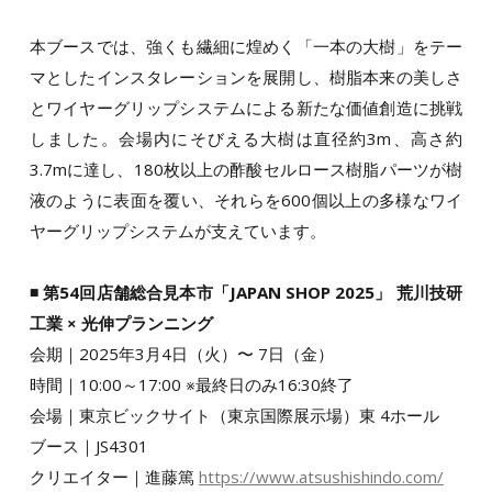
本ブースでは、強くも繊細に煌めく「一本の大樹」をテー
マとしたインスタレーションを展開し、樹脂本来の美しさ
とワイヤーグリップシステムによる新たな価値創造に挑戦
しました。会場内にそびえる大樹は直径約3m、高さ約
3.7mに達し、180枚以上の酢酸セルロース樹脂パーツが樹
液のように表面を覆い、それらを600個以上の多様なワイ
ヤーグリップシステムが支えています。
◾️ 第54回店舗総合見本市「JAPAN SHOP 2025」 荒川技研
工業 × 光伸プランニング
会期｜2025年3月4日（火）〜 7日（金）
時間｜10:00～17:00 ※最終日のみ16:30終了
会場｜東京ビックサイト（東京国際展示場）東 4ホール
ブース｜JS4301
クリエイター｜進藤篤
https://www.atsushishindo.com/