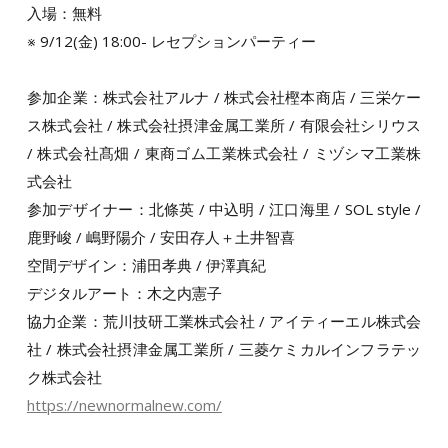
入場：無料
※ 9/12(金) 18:00- レセプションパーティー
参加企業：株式会社アルナ / 株式会社樫本商店 / 三栄ケー
ス株式会社 / 株式会社摂津金属工業所 / 有限会社シリウス
/ 株式会社髙畑 / 東商ゴム工業株式会社 / ミヅシマ工業株
式会社
参加デザイナー：北條英 / 中込明 / 江口海里 / SOL style /
鹿野峻 / 嶋野陽介 / 安田存人＋土井智喜
空間デザイン：浦田孝典 / 伊澤真紀
デジタルアート：木之内憲子
協力企業：荒川技研工業株式会社 / アイティーエル株式会
社 / 株式会社摂津金属工業所 / 三菱ケミカルインフラテッ
ク株式会社
https://newnormalnew.com/