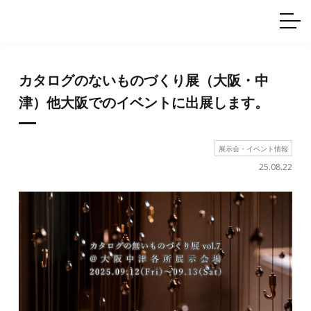
ホームインテリア
ワイヤーレール
Q&A
カタログ
製品一覧
ワイヤー製品一覧
使用例
許容荷重に
ついて
産業用ワイヤー
グリッパー
カタログのないものづくり展（大阪・中
使用例
技術
サポート
目的別一覧
津）他大阪でのイベントに出展します。
製品の安全と品質について
シーン別一覧
取扱方法・注意事項
グリップの使い方
展示会・イベント情報
図面ダウンロード
25.08.22