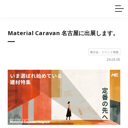
ホームインテリア
ワイヤーレール
Q&A
カタログ
製品一覧
ワイヤー製品一覧
使用例
許容荷重に
ついて
産業用ワイヤー
グリッパー
Material Caravan 名古屋に出展します。
使用例
技術
サポート
目的別一覧
製品の安全と品質について
シーン別一覧
取扱方法・注意事項
展示会・イベント情報
グリップの使い方
26.03.05
図面ダウンロード