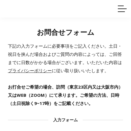
ホームインテリア
ワイヤーレール
Q&A
カタログ
製品一覧
ワイヤー製品一覧
使用例
許容荷重に
ついて
産業用ワイヤー
グリッパー
お問合せフォーム
使用例
技術
サポート
目的別一覧
下記の入力フォームに必要事項をご記入ください。土日・
製品の安全と品質について
シーン別一覧
取扱方法・注意事項
祝日を挟んだ場合およびご質問の内容によっては、ご回答
グリップの使い方
までに日数がかかる場合がございます。いただいた内容は
図面ダウンロード
プライバシーポリシー
に従い取り扱いいたします。
お打合せご希望の場合、訪問（東京23区内又は大阪市内）
又はWEB（ZOOM）にて承ります。ご希望の方法、日時
（土日祝除く9~17時）をご記載ください。
入力フォーム