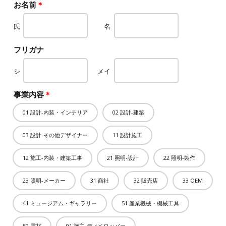
お名前
＊
氏
名
フリガナ
シ
メイ
事業内容
＊
01 設計-内装・インテリア
02 設計-建築
03 設計-その他デザイナー
11 設計施工
12 施工-内装・建築工事
21 照明-設計
22 照明-製作
23 照明-メーカー
31 商社
32 販売店
33 OEM
41 ミュージアム・ギャラリー
51 産業機械・機械工具
52 電材
91 施主-ディベロッパー