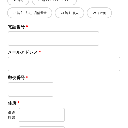
92 施主-法人、店舗運営
93 施主-個人
99 その他
電話番号
＊
メールアドレス
＊
郵便番号
＊
住所
＊
都道
府県