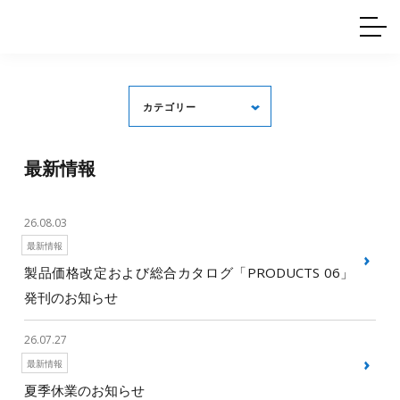
ホームインテリア
ワイヤーレール
Q&A
カタログ
製品一覧
ワイヤー製品一覧
使用例
許容荷重に
ついて
産業用ワイヤー
グリッパー
使用例
カテゴリー
技術
サポート
目的別一覧
製品の安全と品質について
シーン別一覧
取扱方法・注意事項
最新情報
グリップの使い方
すべて
最新情報
展示会・イベント情報
図面ダウンロード
プレスリリース
26.08.03
最新情報
製品価格改定および総合カタログ「PRODUCTS 06」
発刊のお知らせ
26.07.27
最新情報
夏季休業のお知らせ